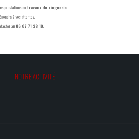
des prestations en
travaux de zinguerie
.
répondra à vos attentes.
ontacter au
06 07 71 38 10
.
NOTRE ACTIVITÉ