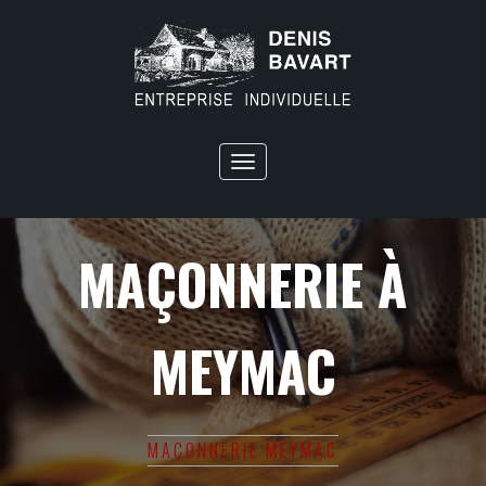
Toggle
navigation
MAÇONNERIE À
MEYMAC
MAÇONNERIE MEYMAC